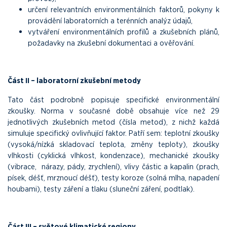
určení relevantních environmentálních faktorů, pokyny k
provádění laboratorních a terénních analýz údajů,
vytváření environmentálních profilů a zkušebních plánů,
požadavky na zkušební dokumentaci a ověřování.
Část II – laboratorní zkušební metody
Tato část podrobně popisuje specifické environmentální
zkoušky. Norma v současné době obsahuje více než 29
jednotlivých zkušebních metod (čísla metod), z nichž každá
simuluje specifický ovlivňující faktor. Patří sem: teplotní zkoušky
(vysoká/nízká skladovací teplota, změny teploty), zkoušky
vlhkosti (cyklická vlhkost, kondenzace), mechanické zkoušky
(vibrace, nárazy, pády, zrychlení), vlivy částic a kapalin (prach,
písek, déšť, mrznoucí déšť), testy koroze (solná mlha, napadení
houbami), testy záření a tlaku (sluneční záření, podtlak).
Část III – světové klimatické regiony