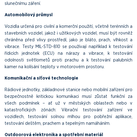
slunečnímu záření.
Automobilový průmysl
Vozidla určená pro civilní a komerční použití, včetně terénních a
stavebních vozidel, jakož i užitkových vozidel, musí být rovněž
chráněna před vlivy prostředí, jako je bláto, prach, vlhkost a
vibrace. Testy MIL-STD-810 se používají například k testování
řídicích jednotek (ECU) na nárazy a vibrace, k testování
odolnosti světlometů proti prachu a k testování palubních
kamer na kolísání teploty v motorovém prostoru.
Komunikační a síťové technologie
Rádiové jednotky, základnové stanice nebo mobilní zařízení pro
bezpečnostně kritickou komunikaci musí zůstat funkční za
všech podmínek – ať už v městských oblastech nebo v
katastrofických zónách: Vibrační testování zařízení ve
vozidlech, testování solnou mlhou pro pobřežní aplikace,
testování deštěm, prachem a tepelným namáháním.
Outdoorová elektronika a spotřební materiál