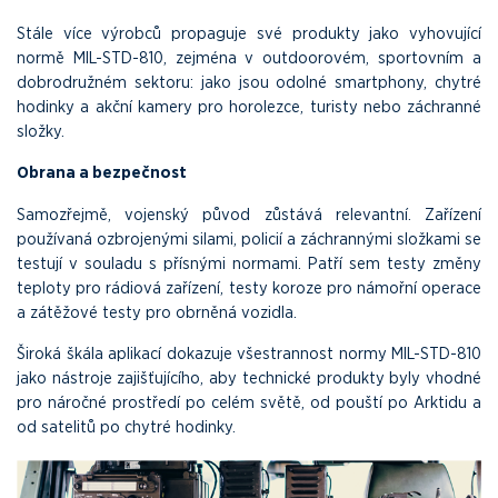
Stále více výrobců propaguje své produkty jako vyhovující
normě MIL-STD-810, zejména v outdoorovém, sportovním a
dobrodružném sektoru: jako jsou odolné smartphony, chytré
hodinky a akční kamery pro horolezce, turisty nebo záchranné
složky.
Obrana a bezpečnost
Samozřejmě, vojenský původ zůstává relevantní. Zařízení
používaná ozbrojenými silami, policií a záchrannými složkami se
testují v souladu s přísnými normami. Patří sem testy změny
teploty pro rádiová zařízení, testy koroze pro námořní operace
a zátěžové testy pro obrněná vozidla.
Široká škála aplikací dokazuje všestrannost normy MIL-STD-810
jako nástroje zajišťujícího, aby technické produkty byly vhodné
pro náročné prostředí po celém světě, od pouští po Arktidu a
od satelitů po chytré hodinky.