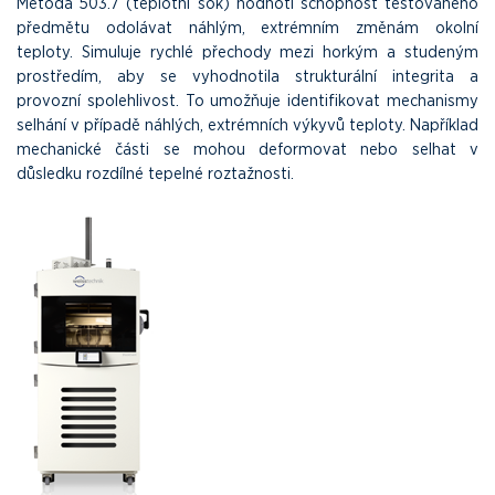
Metoda 503.7 (teplotní šok) hodnotí schopnost testovaného
předmětu odolávat náhlým, extrémním změnám okolní
teploty. Simuluje rychlé přechody mezi horkým a studeným
prostředím, aby se vyhodnotila strukturální integrita a
provozní spolehlivost. To umožňuje identifikovat mechanismy
selhání v případě náhlých, extrémních výkyvů teploty. Například
mechanické části se mohou deformovat nebo selhat v
důsledku rozdílné tepelné roztažnosti.