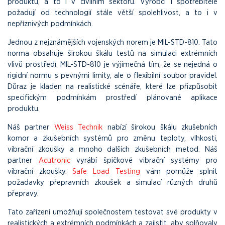
produktů, a to i v civilním sektoru. Výrobci i spotřebitelé
požadují od technologií stále větší spolehlivost, a to i v
nepříznivých podmínkách.
Jednou z nejznámějších vojenských norem je MIL-STD-810. Tato
norma obsahuje širokou škálu testů na simulaci extrémních
vlivů prostředí. MIL-STD-810 je výjimečná tím, že se nejedná o
rigidní normu s pevnými limity, ale o flexibilní soubor pravidel.
Důraz je kladen na realistické scénáře, které lze přizpůsobit
specifickým podmínkám prostředí plánované aplikace
produktu.
Náš partner
Weiss Technik
nabízí širokou škálu zkušebních
komor a zkušebních systémů pro změnu teploty, vlhkosti,
vibrační zkoušky a mnoho dalších zkušebních metod. Náš
partner
Acutronic
vyrábí špičkové vibrační systémy pro
vibrační zkoušky.
Safe Load Testing
vám pomůže splnit
požadavky přepravních zkoušek a simulací různých druhů
přepravy.
Tato zařízení umožňují společnostem testovat své produkty v
realistických a extrémních podmínkách a zajistit, aby splňovaly