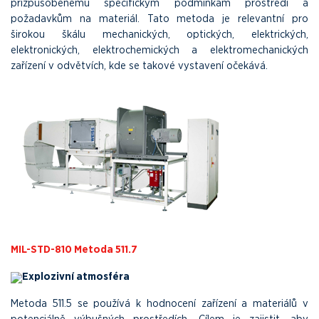
přizpůsobenému specifickým podmínkám prostředí a
požadavkům na materiál. Tato metoda je relevantní pro
širokou škálu mechanických, optických, elektrických,
elektronických, elektrochemických a elektromechanických
zařízení v odvětvích, kde se takové vystavení očekává.
MIL-STD-810 Metoda 511.7
Explozivní atmosféra
Metoda 511.5 se používá k hodnocení zařízení a materiálů v
potenciálně výbušných prostředích. Cílem je zajistit, aby