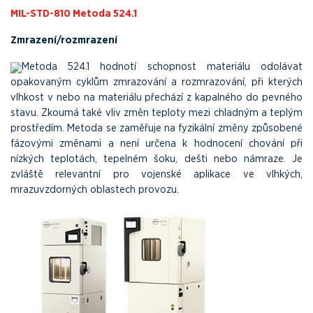
MIL-STD-810 Metoda 524.1
Zmrazení/rozmrazení
Metoda 524.1 hodnotí schopnost materiálu odolávat
opakovaným cyklům zmrazování a rozmrazování, při kterých
vlhkost v nebo na materiálu přechází z kapalného do pevného
stavu. Zkoumá také vliv změn teploty mezi chladným a teplým
prostředím. Metoda se zaměřuje na fyzikální změny způsobené
fázovými změnami a není určena k hodnocení chování při
nízkých teplotách, tepelném šoku, dešti nebo námraze. Je
zvláště relevantní pro vojenské aplikace ve vlhkých,
mrazuvzdorných oblastech provozu.