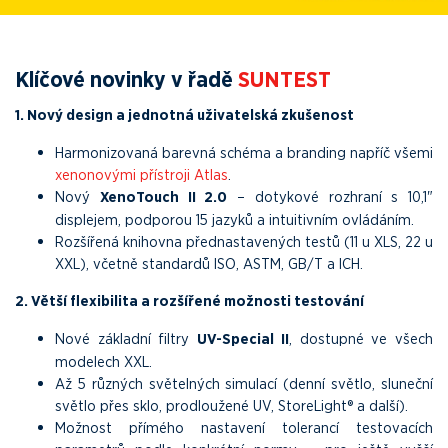
Klíčové novinky v řadě
SUNTEST
1. Nový design a jednotná uživatelská zkušenost
Harmonizovaná barevná schéma a branding napříč všemi
xenonovými přístroji Atlas
.
Nový
XenoTouch II 2.0
– dotykové rozhraní s 10,1"
displejem, podporou 15 jazyků a intuitivním ovládáním.
Rozšířená knihovna přednastavených testů (11 u XLS, 22 u
XXL), včetně standardů ISO, ASTM, GB/T a ICH.
2. Větší flexibilita a rozšířené možnosti testování
Nové základní filtry
UV-Special II
, dostupné ve všech
modelech XXL.
Až 5 různých světelných simulací (denní světlo, sluneční
světlo přes sklo, prodloužené UV, StoreLight® a další).
Možnost přímého nastavení tolerancí testovacích