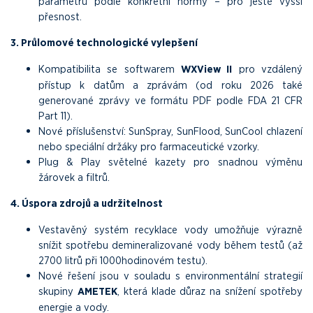
parametrů podle konkrétní normy – pro ještě vyšší
přesnost.
3. Průlomové technologické vylepšení
Kompatibilita se softwarem
WXView II
pro vzdálený
přístup k datům a zprávám (od roku 2026 také
generované zprávy ve formátu PDF podle FDA 21 CFR
Part 11).
Nové příslušenství: SunSpray, SunFlood, SunCool chlazení
nebo speciální držáky pro farmaceutické vzorky.
Plug & Play světelné kazety pro snadnou výměnu
žárovek a filtrů.
4. Úspora zdrojů a udržitelnost
Vestavěný systém recyklace vody umožňuje výrazně
snížit spotřebu demineralizované vody během testů (až
2700 litrů při 1000hodinovém testu).
Nové řešení jsou v souladu s environmentální strategií
skupiny
AMETEK
, která klade důraz na snížení spotřeby
energie a vody.