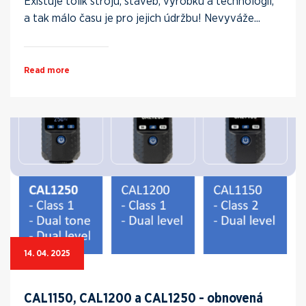
Existuje tolik strojů, staveb, výrobků a technologií,
a tak málo času je pro jejich údržbu! Nevyváže...
Read more
14. 04. 2025
CAL1150, CAL1200 a CAL1250 - obnovená