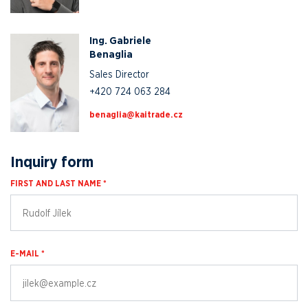
Ing. Gabriele
Benaglia
Sales Director
+420 724 063 284
zc.edartiak@ailganeb
Inquiry form
FIRST AND LAST NAME *
E-MAIL *