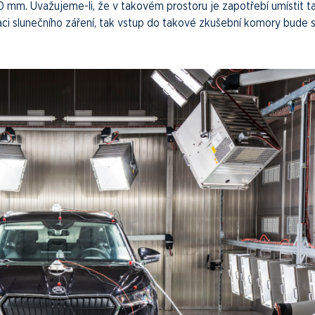
mm. Uvažujeme-li, že v takovém prostoru je zapotřebí umístit t
ci slunečního záření, tak vstup do takové zkušební komory bude 