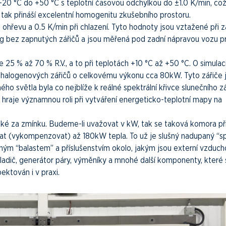
-20 °C do +50 °C s teplotní časovou odchylkou do ±1.0 K/min, což
ak přináší excelentní homogenitu zkušebního prostoru.
zi ohřevu a 0.5 K/min při chlazení. Tyto hodnoty jsou vztažené při z
kg bez zapnutých zářičů a jsou měřená pod zadní nápravou vozu p
je 25 % až 70 % R.V., a to při teplotách +10 °C až +50 °C. O simulac
l-halogenových zářičů o celkovému výkonu cca 80kW. Tyto zářiče 
ho světla byla co nejblíže k reálné spektrální křivce slunečního zá
 hraje významnou roli při vytváření energeticko-teplotní mapy na
 také za zmínku. Budeme-li uvažovat v kW, tak se taková komora př
t (vykompenzovat) až 180kW tepla. To už je slušný nadupaný “s
ným “balastem” a příslušenstvím okolo, jakým jsou externí vzduc
hladič, generátor páry, výměníky a mnohé další komponenty, které
ektován i v praxi.