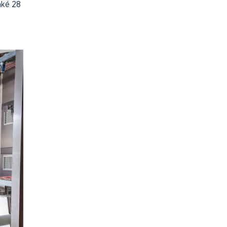
aké 28
s