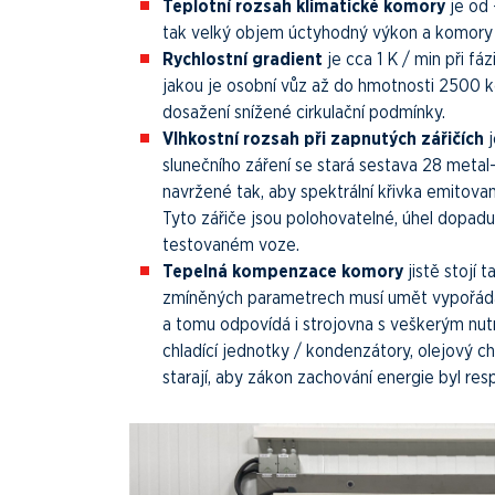
Teplotní rozsah klimatické komory
je od 
tak velký objem úctyhodný výkon a komory t
Rychlostní gradient
je cca 1 K / min při fá
jakou je osobní vůz až do hmotnosti 2500 
dosažení snížené cirkulační podmínky.
Vlhkostní rozsah při zapnutých zářičích
slunečního záření se stará sestava 28 meta
navržené tak, aby spektrální křivka emitované
Tyto zářiče jsou polohovatelné, úhel dopadu
testovaném voze.
Tepelná kompenzace komory
jistě stojí
zmíněných parametrech musí umět vypořáda
a tomu odpovídá i strojovna s veškerým nut
chladící jednotky / kondenzátory, olejový c
starají, aby zákon zachování energie byl resp