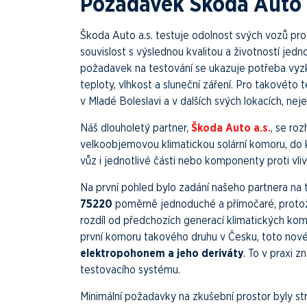
Požadavek Škoda Auto 
Škoda Auto a.s. testuje odolnost svých vozů prot
souvislost s výslednou kvalitou a životností jedn
požadavek na testování se ukazuje potřeba vyzko
teploty, vlhkost a sluneční záření. Pro takovéto
v Mladé Boleslavi a v dalších svých lokacích, ne
Náš dlouholetý partner,
Škoda Auto a.s.
, se roz
velkoobjemovou klimatickou solární komoru, do
vůz i jednotlivé části nebo komponenty proti vli
Na první pohled bylo zadání našeho partnera na 
75220
poměrně jednoduché a přímočaré, protož
rozdíl od předchozích generací klimatických komo
první komoru takového druhu v Česku, toto nové
elektropohonem a jeho deriváty
. To v praxi 
testovacího systému.
Minimální požadavky na zkušební prostor byly s