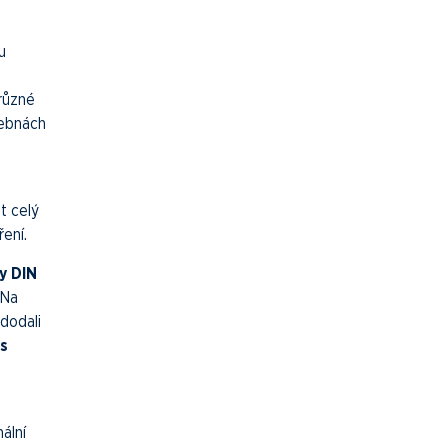
u
 různé
šebnách
t celý
ení.
y DIN
 Na
dodali
 s
ální