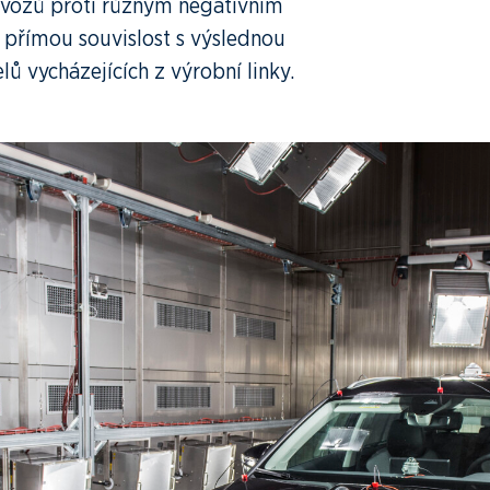
h vozů proti různým negativním
í přímou souvislost s výslednou
lů vycházejících z výrobní linky.