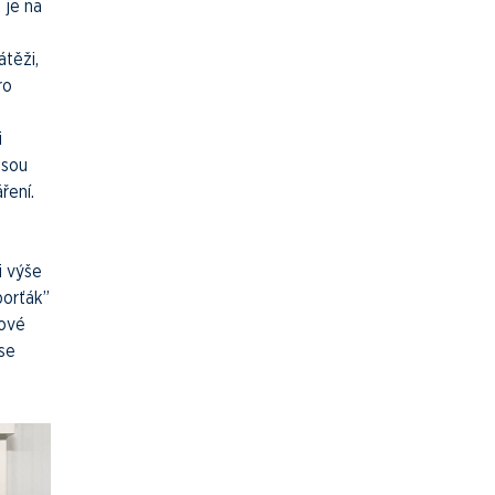
 je na
átěži,
ro
i
jsou
ření.
i výše
porťák”
hové
 se