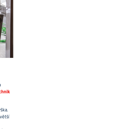
a
chnik
ška.
větší