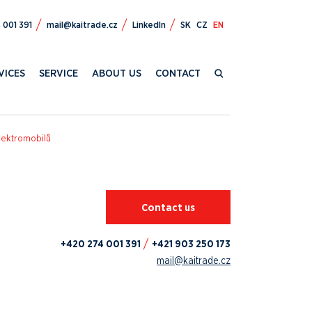
472 024+
zc.edartiak@liam
LinkedIn
SK
CZ
EN
VICES
SERVICE
ABOUT US
CONTACT
elektromobilů
Contact us
+420 274 001 391
+421 903 250 173
mail@kaitrade.cz