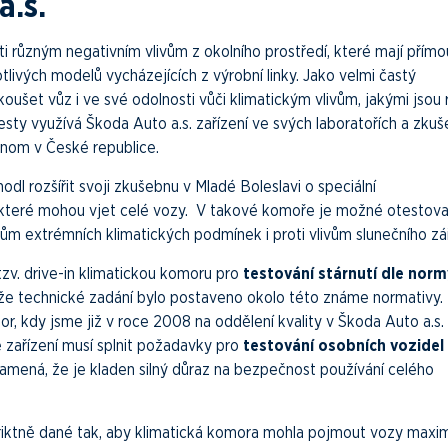
a.s.
i různým negativním vlivům z okolního prostředí, které mají přímo
otlivých modelů vycházejících z výrobní linky. Jako velmi častý
ušet vůz i ve své odolnosti vůči klimatickým vlivům, jakými jsou
 testy využívá Škoda Auto a.s. zařízení ve svých laboratořích a zku
jenom v České republice.
hodl rozšířit svoji zkušebnu v Mladé Boleslavi o speciální
 které mohou vjet celé vozy. V takové komoře je možné otestova
vům extrémních klimatických podmínek i proti vlivům slunečního zář
tzv. drive-in klimatickou komoru pro
testování stárnutí dle norm
e technické zadání bylo postaveno okolo této známe normativy.
r, kdy jsme již v roce 2008 na oddělení kvality v Škoda Auto a.s. 
 zařízení musí splnit požadavky pro
testování osobních vozidel
znamená, že je kladen silný důraz na bezpečnost používání celého
triktně dané tak, aby klimatická komora mohla pojmout vozy maxim