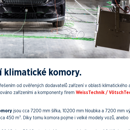
í klimatické komory.
m řešením od ověřených dodavatelů zařízení v oblasti klimatického 
inováno zařízeními a komponenty firem
WeissTechnik / VötschTe
komory
jsou cca 7200 mm šířka, 10200 mm hloubka a 7200 mm vý
cca 450 m³. Díky tomu komora pojme i velké modely vozů, anebo 