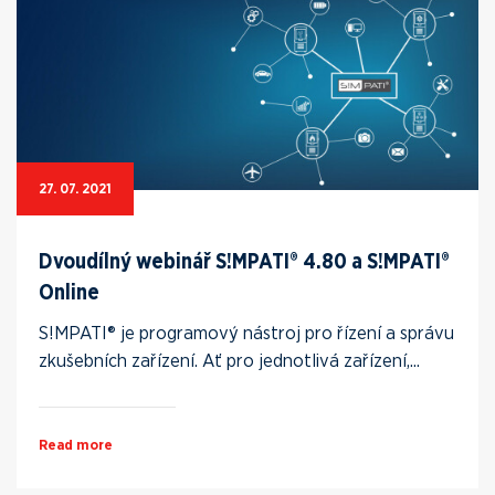
27. 07. 2021
Dvoudílný webinář S!MPATI® 4.80 a S!MPATI®
Online
S!MPATI® je programový nástroj pro řízení a správu
zkušebních zařízení. Ať pro jednotlivá zařízení,...
Read more