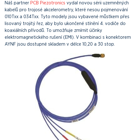
Náš partner
PCB Piezotronics
vydal novou sérii uzemněných
kabelů pro trojosé akcelerometry, které nesou pojmenování
010Txx a 034Txx. Tyto modely jsou vybavené můstkem přes
lisovaný trojitý řez, aby bylo ukončené stínění 4. vodiče do
koaxiálních přívodů. To umožňuje zmírnit účinky
elektromagnetického rušení (EMI). V kombinaci s konektorem
AYNF jsou dostupné skladem v délce 10,20 a 30 stop.