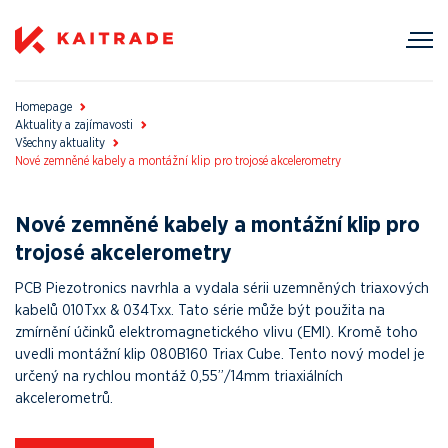
Homepage
Aktuality a zajímavosti
Všechny aktuality
Nové zemněné kabely a montážní klip pro trojosé akcelerometry
Nové zemněné kabely a montážní klip pro
trojosé akcelerometry
PCB Piezotronics navrhla a vydala sérii uzemněných triaxových
kabelů 010Txx & 034Txx. Tato série může být použita na
zmírnění účinků elektromagnetického vlivu (EMI). Kromě toho
uvedli montážní klip 080B160 Triax Cube. Tento nový model je
určený na rychlou montáž 0,55”/14mm triaxiálních
akcelerometrů.