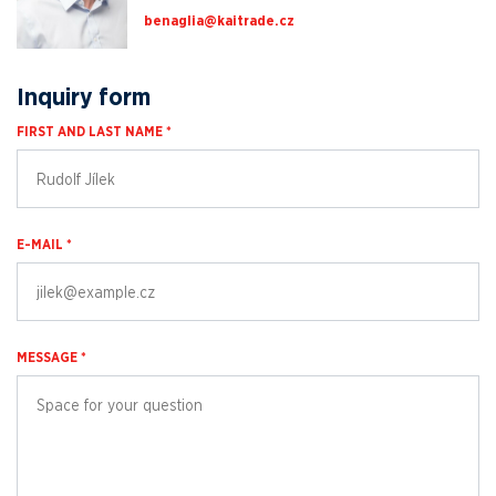
zc.edartiak@ailganeb
Inquiry form
FIRST AND LAST NAME *
E-MAIL *
MESSAGE *