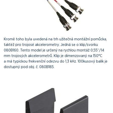
Kromě toho byla uvedená na trh užitečná montážní pomůcka,
taktéž pro trojosé akcelerometry. Jedná se o klip/svorku
080B160. Tento model je určený na rychlou montáž 0,55“/14
mm trojosých akcelerometrů. Klip je dimenzovaný na 150°C
a má typickou frekvenční odezvu do 1,3 kHz. 100kusový balík je
dostupný pod obj. č. 080B185.