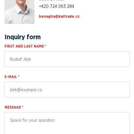
+420 724 063 284
zc.edartiak@ailganeb
Inquiry form
FIRST AND LAST NAME *
E-MAIL *
MESSAGE *