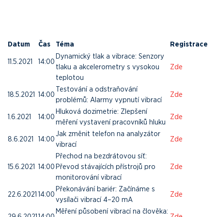
Datum
Čas
Téma
Registrace
Dynamický tlak a vibrace: Senzory
11.5.2021
14:00
tlaku a akcelerometry s vysokou
Zde
teplotou
Testování a odstraňování
18.5.2021
14:00
Zde
problémů: Alarmy vypnutí vibrací
Hluková dozimetrie: Zlepšení
1.6.2021
14:00
Zde
měření vystavení pracovníků hluku
Jak změnit telefon na analyzátor
8.6.2021
14:00
Zde
vibrací
Přechod na bezdrátovou síť:
15.6.2021
14:00
Převod stávajících přístrojů pro
Zde
monitorování vibrací
Překonávání bariér: Začínáme s
22.6.2021
14:00
Zde
vysílači vibrací 4–20 mA
Měření působení vibrací na člověka:
29.6.2021
14:00
Zde