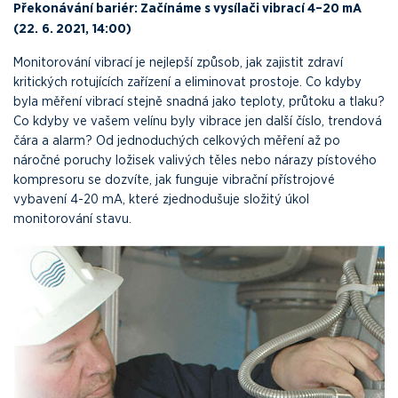
Překonávání bariér: Začínáme s vysílači vibrací 4–20 mA
(22.
6. 2021,
14:00)
Monitorování vibrací je nejlepší způsob, jak zajistit zdraví
kritických rotujících zařízení a eliminovat prostoje. Co kdyby
byla měření vibrací stejně snadná jako teploty, průtoku a tlaku?
Co kdyby ve vašem velínu byly vibrace jen další číslo, trendová
čára a alarm? Od jednoduchých celkových měření až po
náročné poruchy ložisek valivých těles nebo nárazy pístového
kompresoru se dozvíte, jak funguje vibrační přístrojové
vybavení 4-20 mA, které zjednodušuje složitý úkol
monitorování stavu.