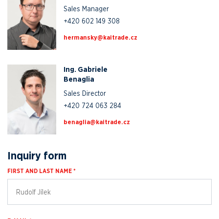
Sales Manager
+420 602 149 308
zc.edartiak@yksnamreh
Ing. Gabriele
Benaglia
Sales Director
+420 724 063 284
zc.edartiak@ailganeb
Inquiry form
FIRST AND LAST NAME *