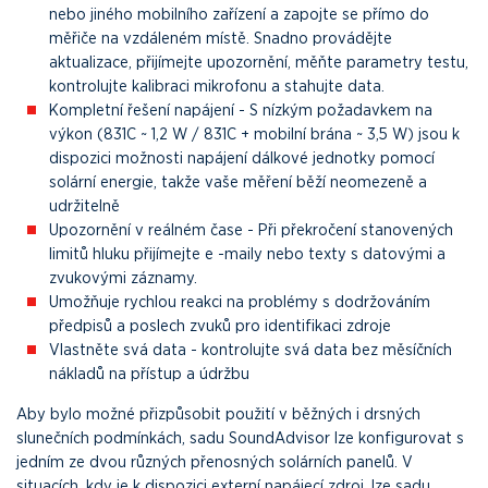
nebo jiného mobilního zařízení a zapojte se přímo do
měřiče na vzdáleném místě. Snadno provádějte
aktualizace, přijímejte upozornění, měňte parametry testu,
kontrolujte kalibraci mikrofonu a stahujte data.
Kompletní řešení napájení - S nízkým požadavkem na
výkon (831C ~ 1,2 W / 831C + mobilní brána ~ 3,5 W) jsou k
dispozici možnosti napájení dálkové jednotky pomocí
solární energie, takže vaše měření běží neomezeně a
udržitelně
Upozornění v reálném čase - Při překročení stanovených
limitů hluku přijímejte e -maily nebo texty s datovými a
zvukovými záznamy.
Umožňuje rychlou reakci na problémy s dodržováním
předpisů a poslech zvuků pro identifikaci zdroje
Vlastněte svá data - kontrolujte svá data bez měsíčních
nákladů na přístup a údržbu
Aby bylo možné přizpůsobit použití v běžných i drsných
slunečních podmínkách, sadu SoundAdvisor lze konfigurovat s
jedním ze dvou různých přenosných solárních panelů. V
situacích, kdy je k dispozici externí napájecí zdroj, lze sadu