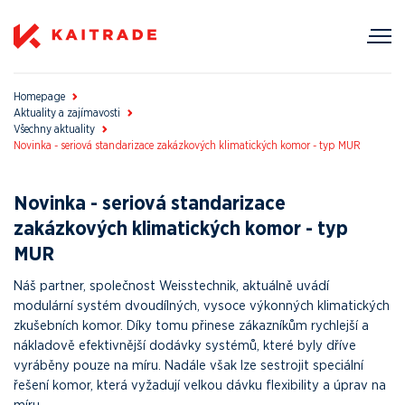
Homepage
Aktuality a zajímavosti
Všechny aktuality
Novinka - seriová standarizace zakázkových klimatických komor - typ MUR
Novinka - seriová standarizace
zakázkových klimatických komor - typ
MUR
Náš partner, společnost Weisstechnik, aktuálně uvádí
modulární systém dvoudílných, vysoce výkonných klimatických
zkušebních komor. Díky tomu přinese zákazníkům rychlejší a
nákladově efektivnější dodávky systémů, které byly dříve
vyráběny pouze na míru. Nadále však lze sestrojit speciální
řešení komor, která vyžadují velkou dávku flexibility a úprav na
míru.