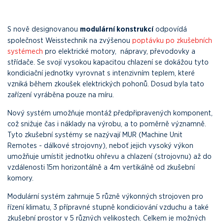
S nově designovanou
modulární konstrukcí
odpovídá
společnost Weisstechnik na zvýšenou
poptávku po zkušebních
systémech
pro elektrické motory, nápravy, převodovky a
střídače. Se svojí vysokou kapacitou chlazení se dokážou tyto
kondiciační jednotky vyrovnat s intenzivním teplem, které
vzniká během zkoušek elektrických pohonů. Dosud byla tato
zařízení vyráběna pouze na míru.
Nový systém umožňuje montáž předpřipravených komponent,
což snižuje čas i náklady na výrobu, a to poměrně významně.
Tyto zkušební systémy se nazývají MUR (Machine Unit
Remotes - dálkové strojovny), neboť jejich vysoký výkon
umožňuje umístit jednotku ohřevu a chlazení (strojovnu) až do
vzdálenosti 15m horizontálně a 4m vertikálně od zkušební
komory.
Modulární systém zahrnuje 5 různě výkonných strojoven pro
řízení klimatu, 3 přípravné stupně kondiciování vzduchu a také
zkušební prostor v 5 různých velikostech. Celkem je možných