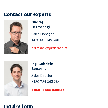
Contact our experts
Ondřej
Heřmanský
Sales Manager
+420 602 149 308
zc.edartiak@yksnamreh
Ing. Gabriele
Benaglia
Sales Director
+420 724 063 284
zc.edartiak@ailganeb
Inquiry form