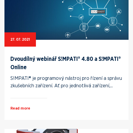
27. 07. 2021
Dvoudílný webinář S!MPATI® 4.80 a S!MPATI®
Online
S!MPATI® je programový nástroj pro řízení a správu
zkušebních zařízení. Ať pro jednotlivá zařízení,...
Read more