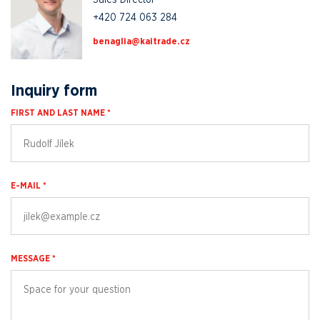
+420 724 063 284
zc.edartiak@ailganeb
Inquiry form
FIRST AND LAST NAME *
E-MAIL *
MESSAGE *