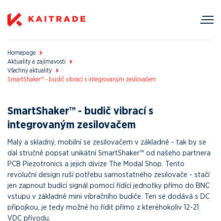
Homepage
Aktuality a zajímavosti
Všechny aktuality
SmartShaker™ - budič vibrací s integrovaným zesilovačem
SmartShaker™ - budič vibrací s
integrovaným zesilovačem
Malý a skladný, mobilní se zesilovačem v základně - tak by se
dal stručně popsat unikátní SmartShaker™ od našeho partnera
PCB Piezotronics a jejich divize The Modal Shop. Tento
revoluční design ruší potřebu samostatného zesilovače - stačí
jen zapnout budící signál pomocí řídící jednotky přímo do BNC
vstupu v základně mini vibračního budiče. Ten se dodává s DC
přípojkou, je tedy možné ho řídit přímo z kteréhokoliv 12-21
VDC přívodu.