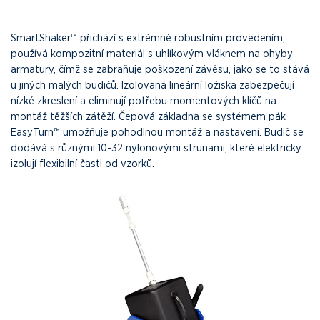
SmartShaker™ přichází s extrémně robustním provedením,
používá kompozitní materiál s uhlíkovým vláknem na ohyby
armatury, čímž se zabraňuje poškození závěsu, jako se to stává
u jiných malých budičů. Izolovaná lineární ložiska zabezpečují
nízké zkreslení a eliminují potřebu momentových klíčů na
montáž těžších zátěží. Čepová základna se systémem pák
EasyTurn™ umožňuje pohodlnou montáž a nastavení. Budič se
dodává s různými 10-32 nylonovými strunami, které elektricky
izolují flexibilní časti od vzorků.