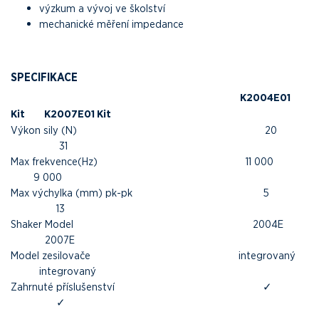
výzkum a vývoj ve školství
mechanické měření impedance
SPECIFIKACE
K2004E01
Kit
K2007E01 Kit
Výkon sily (N) 20
31
Max frekvence(Hz) 11 000
9 000
Max výchylka (mm) pk-pk 5
13
Shaker Model 2004E
2007E
Model zesilovače integrovaný
integrovaný
Zahrnuté příslušenství ✓
✓