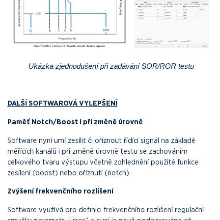
Ukázka zjednodušení při zadávání SOR/ROR testu
DALŠÍ SOFTWAROVÁ VYLEPŠENÍ
Paměť Notch/Boost i při změně úrovně
Software nyní umí zesílit či oříznout řídící signál na základě
měřících kanálů i při změně úrovně testu se zachováním
celkového tvaru výstupu včetně zohlednění použité funkce
zesílení (boost) nebo oříznutí (notch).
Zvýšení frekvenčního rozlišení
Software využívá pro definici frekvenčního rozlišení regulační