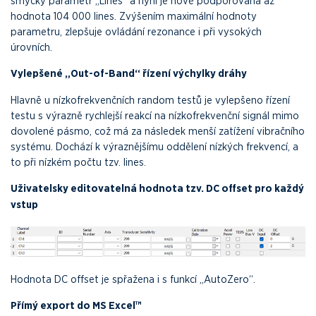
smyčky parametr „Lines“ a nyní je nově podporována až
hodnota 104 000 lines. Zvýšením maximální hodnoty
parametru, zlepšuje ovládání rezonance i při vysokých
úrovních.
Vylepšené „Out-of-Band“ řízení výchylky dráhy
Hlavně u nízkofrekvenčních random testů je vylepšeno řízení
testu s výrazně rychlejší reakcí na nízkofrekvenční signál mimo
dovolené pásmo, což má za následek menší zatížení vibračního
systému. Dochází k výraznějšímu oddělení nízkých frekvencí, a
to při nízkém počtu tzv. lines.
Uživatelsky editovatelná hodnota tzv. DC offset pro každý
vstup
Hodnota DC offset je spřažena i s funkcí „AutoZero“.
Přímý export do MS Excel™