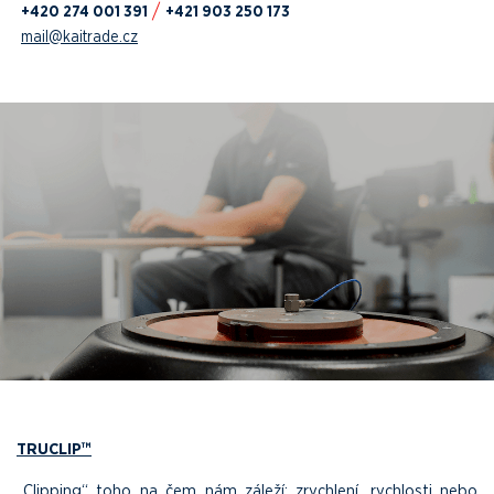
+420 274 001 391
+421 903 250 173
mail@kaitrade.cz
TRUCLIP™
„Clipping“ toho na čem nám záleží: zrychlení, rychlosti nebo