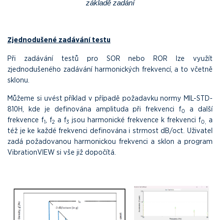
základě zadání
Zjednodušené zadávání testu
Při zadávání testů pro SOR nebo ROR lze využít
zjednodušeného zadávání harmonických frekvencí, a to včetně
sklonu.
Můžeme si uvést příklad v případě požadavku normy MIL-STD-
810H, kde je definována amplituda při frekvenci f
a další
0
frekvence f
, f
a f
jsou harmonické frekvence k frekvenci f
a
1
2
3
0,
též je ke každé frekvenci definována i strmost dB/oct. Uživatel
zadá požadovanou harmonickou frekvenci a sklon a program
VibrationVIEW si vše již dopočítá.