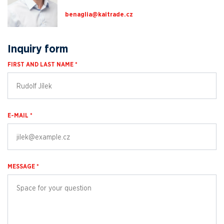
zc.edartiak@ailganeb
Inquiry form
FIRST AND LAST NAME *
E-MAIL *
MESSAGE *