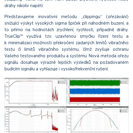
dráhy nikoliv napětí.
Představujeme inovativní metodu „clippingu“ (ořezávání)
snižující výskyt vysokých sigma špiček při náhodném buzení, a
to přímo na hodnotách zrychlení, rychlosti, případně dráhy.
TrueClip™ využívá tzv. uzavřenou smyčku řízení testu a
k minimalizaci možnosti překročení zadaných limitů vibračního
testu či limitů vibračního systému, čímž zvyšuje ochranu
Vašeho testovaného produktu a systému. Nová metoda ořezu
signálu dosahuje výrazně lepších výsledků na požadovaném
budícím signálu a vyhlazuje i vysokofrekvenční rušení.