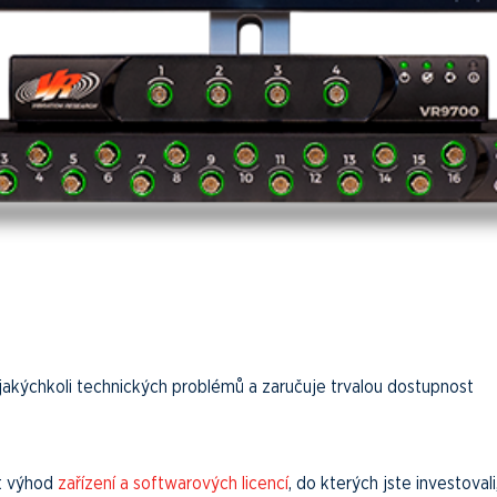
akýchkoli technických problémů a zaručuje trvalou dostupnost
ít výhod
zařízení a softwarových licencí
, do kterých jste investovali