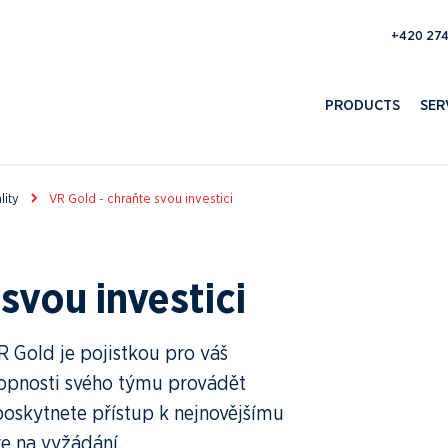
193 100 
PRODUCTS
SER
lity
VR Gold - chraňte svou investici
svou investici
Gold je pojistkou pro váš
hopnosti svého týmu provádět
poskytnete přístup k nejnovějšímu
e na vyžádání.