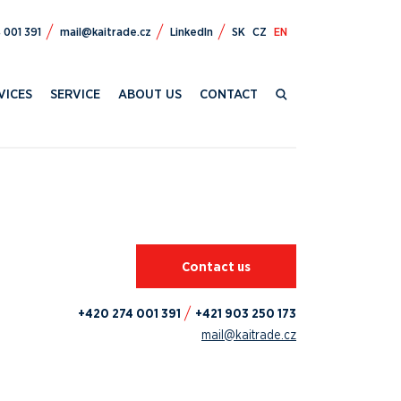
472 024+
zc.edartiak@liam
LinkedIn
SK
CZ
EN
VICES
SERVICE
ABOUT US
CONTACT
Contact us
+420 274 001 391
+421 903 250 173
mail@kaitrade.cz