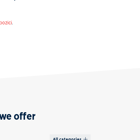
pozici
.
we offer
All categories