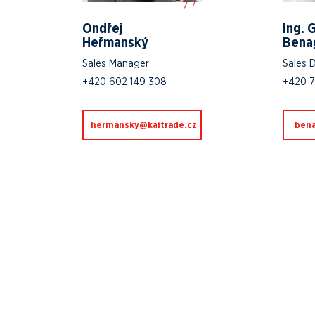
Ondřej
Ing. 
Heřmanský
Bena
Sales Manager
Sales D
+420 602 149 308
+420 
zc.edartiak@yksnamreh
zc.e