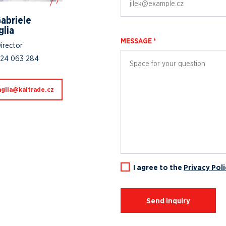
Gabriele
glia
MESSAGE *
irector
724 063 284
dartiak@ailganeb
I agree to the
Privacy Poli
Send inquiry